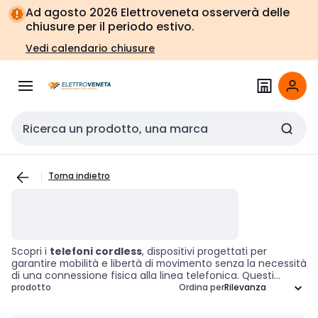
Vai alla
Vai
Ad agosto 2026 Elettroveneta osserverà delle
navigazione
alla
chiusure per il periodo estivo.
pagina
Vedi calendario chiusure
Cerca input
Torna indietro
Scopri i
telefoni cordless
, dispositivi progettati per
garantire mobilità e libertà di movimento senza la necessità
di una connessione fisica alla linea telefonica. Questi
strumenti essenziali per la comunicazione offrono una
prodotto
Ordina per
base di ricarica e connessione, permettendo di gestire
chiamate con funzionalità avanzate come l'identificativo