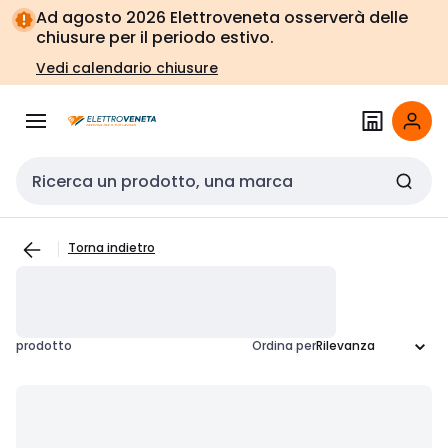
Vai alla
Vai
Ad agosto 2026 Elettroveneta osserverà delle
navigazione
alla
chiusure per il periodo estivo.
pagina
Vedi calendario chiusure
Cerca input
Torna indietro
prodotto
Ordina per