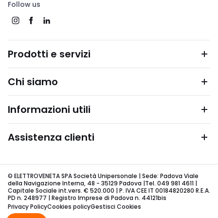
Follow us
Prodotti e servizi
Chi siamo
Informazioni utili
Assistenza clienti
© ELETTROVENETA SPA Società Unipersonale | Sede: Padova Viale
della Navigazione Interna, 48 - 35129 Padova |Tel. 049 981 4611 |
Capitale Sociale int.vers. € 520.000 | P. IVA CEE IT 00184820280 R.E.A.
PD n. 248977 | Registro Imprese di Padova n. 44121bis
Privacy Policy
Cookies policy
Gestisci Cookies