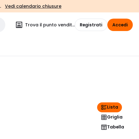
.
Vedi calendario chiusure
Trova il punto vendita
Registrati
Accedi
Lista
Griglia
Tabella