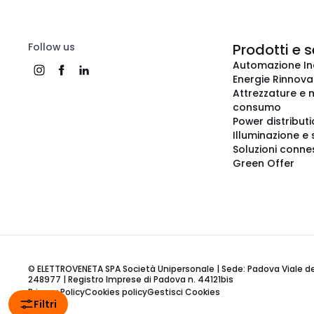
Follow us
Prodotti e s
Automazione In
Energie Rinnovab
Attrezzature e m
consumo
Power distribut
Illuminazione e 
Soluzioni conne
Green Offer
© ELETTROVENETA SPA Società Unipersonale | Sede: Padova Viale della
248977 | Registro Imprese di Padova n. 44121bis
Privacy Policy
Cookies policy
Gestisci Cookies
Filtri