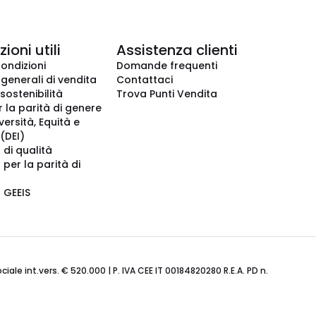
ioni utili
Assistenza clienti
condizioni
Domande frequenti
 generali di vendita
Contattaci
 sostenibilità
Trova Punti Vendita
r la parità di genere
iversità, Equità e
(DEI)
 di qualità
 per la parità di
o GEEIS
ale int.vers. € 520.000 | P. IVA CEE IT 00184820280 R.E.A. PD n.