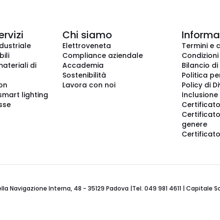
ervizi
Chi siamo
Informaz
dustriale
Elettroveneta
Termini e 
ili
Compliance aziendale
Condizioni
ateriali di
Accademia
Bilancio di
Sostenibilità
Politica pe
ion
Lavora con noi
Policy di D
smart lighting
Inclusione 
sse
Certificato
Certificato
genere
Certificat
 Navigazione Interna, 48 - 35129 Padova |Tel. 049 981 4611 | Capitale Soci