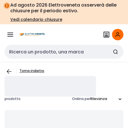
Vai alla
Vai
Ad agosto 2026 Elettroveneta osserverà delle
navigazione
alla
chiusure per il periodo estivo.
pagina
Vedi calendario chiusure
Cerca input
Torna indietro
prodotto
Ordina per