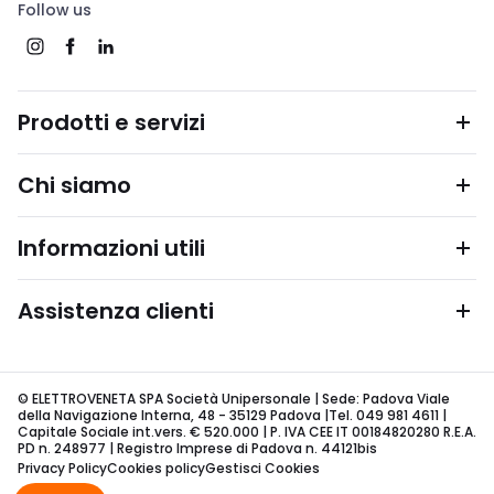
Follow us
Prodotti e servizi
Chi siamo
Informazioni utili
Assistenza clienti
© ELETTROVENETA SPA Società Unipersonale | Sede: Padova Viale
della Navigazione Interna, 48 - 35129 Padova |Tel. 049 981 4611 |
Capitale Sociale int.vers. € 520.000 | P. IVA CEE IT 00184820280 R.E.A.
PD n. 248977 | Registro Imprese di Padova n. 44121bis
Privacy Policy
Cookies policy
Gestisci Cookies