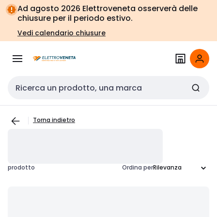
Vai alla
Vai
Ad agosto 2026 Elettroveneta osserverà delle
navigazione
alla
chiusure per il periodo estivo.
pagina
Vedi calendario chiusure
Cerca input
Torna indietro
prodotto
Ordina per