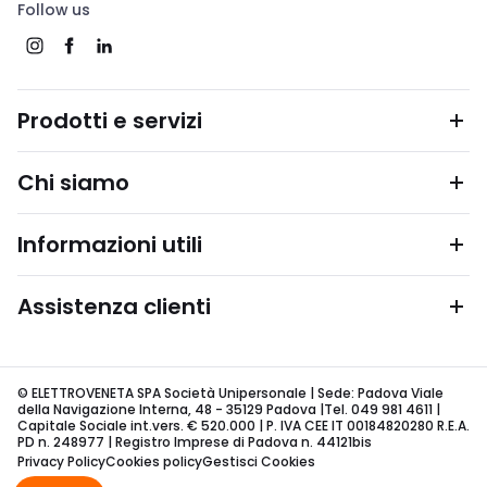
Follow us
Prodotti e servizi
Chi siamo
Informazioni utili
Assistenza clienti
© ELETTROVENETA SPA Società Unipersonale | Sede: Padova Viale
della Navigazione Interna, 48 - 35129 Padova |Tel. 049 981 4611 |
Capitale Sociale int.vers. € 520.000 | P. IVA CEE IT 00184820280 R.E.A.
PD n. 248977 | Registro Imprese di Padova n. 44121bis
Privacy Policy
Cookies policy
Gestisci Cookies