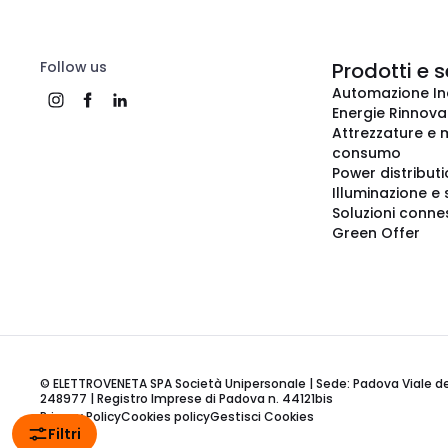
Follow us
Prodotti e s
Automazione In
Energie Rinnovab
Attrezzature e m
consumo
Power distribut
Illuminazione e 
Soluzioni conne
Green Offer
© ELETTROVENETA SPA Società Unipersonale | Sede: Padova Viale della
248977 | Registro Imprese di Padova n. 44121bis
Privacy Policy
Cookies policy
Gestisci Cookies
Filtri