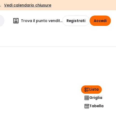
.
Vedi calendario chiusure
Trova il punto vendita
Registrati
Accedi
Lista
Griglia
Tabella