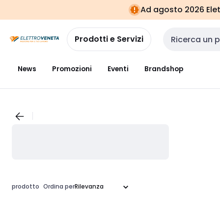
Vai alla
Vai
Ad agosto 2026 Elett
navigazione
alla
pagina
Prodotti e Servizi
Cerca input
News
Promozioni
Eventi
Brandshop
prodotto
Ordina per