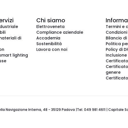
ervizi
Chi siamo
Informaz
dustriale
Elettroveneta
Termini e 
ili
Compliance aziendale
Condizioni
ateriali di
Accademia
Bilancio di
Sostenibilità
Politica pe
ion
Lavora con noi
Policy di D
smart lighting
Inclusione 
sse
Certificato
Certificato
genere
Certificat
 Navigazione Interna, 48 - 35129 Padova |Tel. 049 981 4611 | Capitale Soci