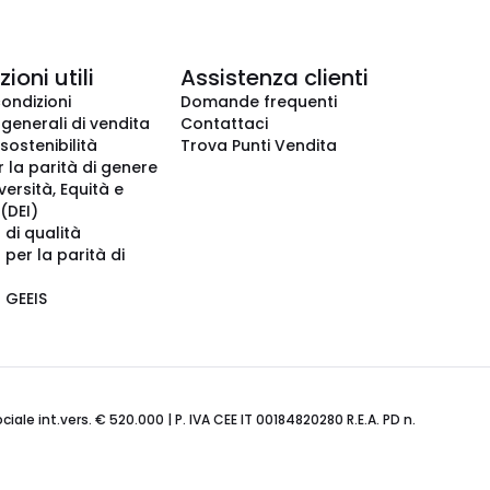
ioni utili
Assistenza clienti
condizioni
Domande frequenti
 generali di vendita
Contattaci
 sostenibilità
Trova Punti Vendita
r la parità di genere
iversità, Equità e
(DEI)
 di qualità
 per la parità di
o GEEIS
ale int.vers. € 520.000 | P. IVA CEE IT 00184820280 R.E.A. PD n.