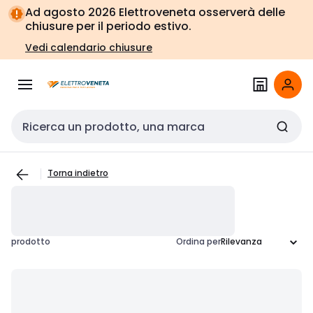
Vai alla
Vai
Ad agosto 2026 Elettroveneta osserverà delle
navigazione
alla
chiusure per il periodo estivo.
pagina
Vedi calendario chiusure
Cerca input
Torna indietro
prodotto
Ordina per