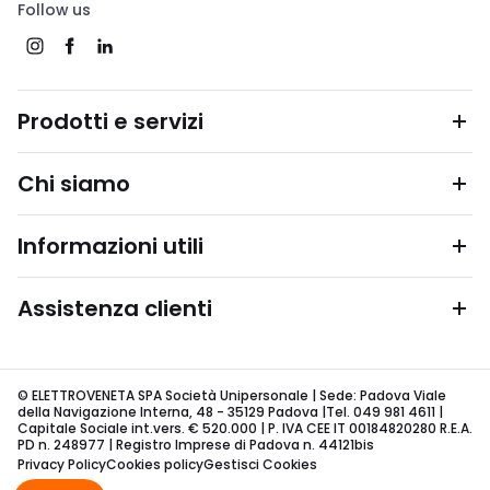
Follow us
Prodotti e servizi
Chi siamo
Informazioni utili
Assistenza clienti
© ELETTROVENETA SPA Società Unipersonale | Sede: Padova Viale
della Navigazione Interna, 48 - 35129 Padova |Tel. 049 981 4611 |
Capitale Sociale int.vers. € 520.000 | P. IVA CEE IT 00184820280 R.E.A.
PD n. 248977 | Registro Imprese di Padova n. 44121bis
Privacy Policy
Cookies policy
Gestisci Cookies