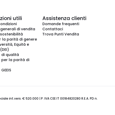
ioni utili
Assistenza clienti
condizioni
Domande frequenti
 generali di vendita
Contattaci
 sostenibilità
Trova Punti Vendita
r la parità di genere
iversità, Equità e
(DEI)
 di qualità
 per la parità di
o GEEIS
ale int.vers. € 520.000 | P. IVA CEE IT 00184820280 R.E.A. PD n.