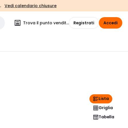
.
Vedi calendario chiusure
Trova il punto vendita
Registrati
Accedi
Lista
Griglia
Tabella