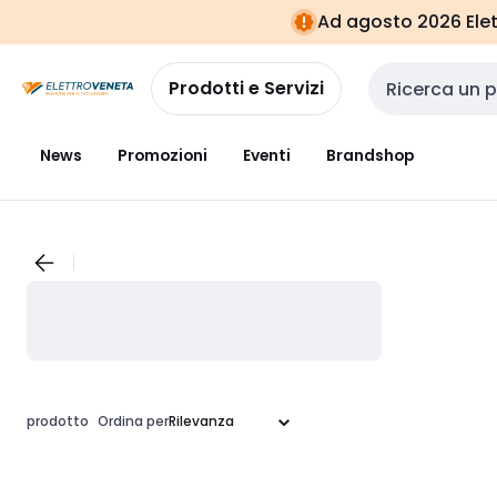
Vai alla
Vai
Ad agosto 2026 Elett
navigazione
alla
pagina
Prodotti e Servizi
Cerca input
News
Promozioni
Eventi
Brandshop
prodotto
Ordina per