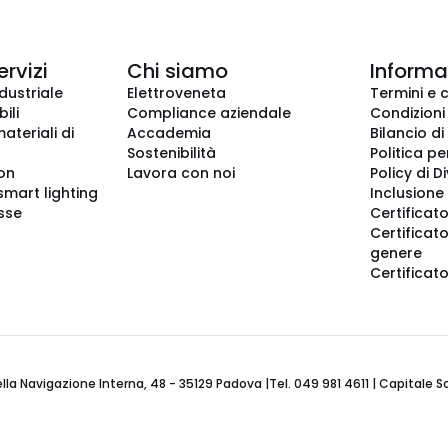
ervizi
Chi siamo
Informaz
dustriale
Elettroveneta
Termini e 
ili
Compliance aziendale
Condizioni
ateriali di
Accademia
Bilancio di
Sostenibilità
Politica pe
ion
Lavora con noi
Policy di D
smart lighting
Inclusione 
sse
Certificato
Certificato
genere
Certificat
 Navigazione Interna, 48 - 35129 Padova |Tel. 049 981 4611 | Capitale Soci