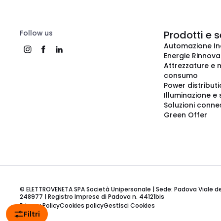
Follow us
Prodotti e s
Automazione In
Energie Rinnovab
Attrezzature e m
consumo
Power distribut
Illuminazione e 
Soluzioni conne
Green Offer
© ELETTROVENETA SPA Società Unipersonale | Sede: Padova Viale della
248977 | Registro Imprese di Padova n. 44121bis
Privacy Policy
Cookies policy
Gestisci Cookies
Filtri