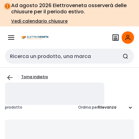
Vai alla
Vai
Ad agosto 2026 Elettroveneta osserverà delle
navigazione
alla
chiusure per il periodo estivo.
pagina
Vedi calendario chiusure
Cerca input
Torna indietro
prodotto
Ordina per