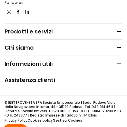
Follow us
Prodotti e servizi
Chi siamo
Informazioni utili
Assistenza clienti
© ELETTROVENETA SPA Società Unipersonale | Sede: Padova Viale
della Navigazione Interna, 48 - 35129 Padova |Tel. 049 981 4611 |
Capitale Sociale int.vers. € 520.000 | P. IVA CEE IT 00184820280 R.E.A.
PD n. 248977 | Registro Imprese di Padova n. 44121bis
Privacy Policy
Cookies policy
Gestisci Cookies