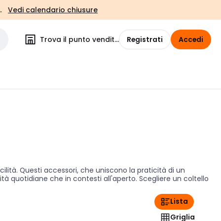
.
Vedi calendario chiusure
Trova il punto vendita
Registrati
Accedi
ilità. Questi accessori, che uniscono la praticità di un
vità quotidiane che in contesti all'aperto. Scegliere un coltello
Lista
Griglia