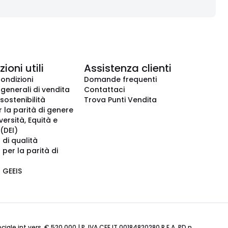
ioni utili
Assistenza clienti
condizioni
Domande frequenti
 generali di vendita
Contattaci
 sostenibilità
Trova Punti Vendita
r la parità di genere
iversità, Equità e
(DEI)
 di qualità
 per la parità di
o GEEIS
ale int.vers. € 520.000 | P. IVA CEE IT 00184820280 R.E.A. PD n.