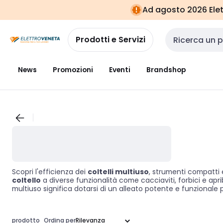
Vai alla
Vai
Ad agosto 2026 Elett
navigazione
alla
pagina
Prodotti e Servizi
Cerca input
News
Promozioni
Eventi
Brandshop
Scopri l'efficienza dei
coltelli multiuso
, strumenti compatti e
coltello
a diverse funzionalità come cacciaviti, forbici e apribo
multiuso significa dotarsi di un alleato potente e funzionale 
prodotto
Ordina per