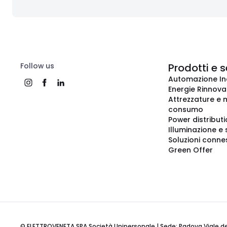
Follow us
Prodotti e s
Automazione In
Energie Rinnovab
Attrezzature e m
consumo
Power distribut
Illuminazione e 
Soluzioni conne
Green Offer
© ELETTROVENETA SPA Società Unipersonale | Sede: Padova Viale della