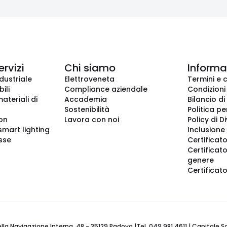
ervizi
Chi siamo
Informaz
dustriale
Elettroveneta
Termini e 
ili
Compliance aziendale
Condizioni
ateriali di
Accademia
Bilancio di
Sostenibilità
Politica pe
ion
Lavora con noi
Policy di D
smart lighting
Inclusione 
sse
Certificato
Certificato
genere
Certificat
 Navigazione Interna, 48 - 35129 Padova |Tel. 049 981 4611 | Capitale Soci