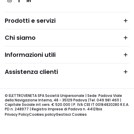
Prodotti e servizi
Chi siamo
Informazioni utili
Assistenza clienti
© ELETTROVENETA SPA Società Unipersonale | Sede: Padova Viale
della Navigazione Interna, 48 - 35129 Padova |Tel. 049 981 4611 |
Capitale Sociale int.vers. € 520.000 | P. IVA CEE IT 00184820280 R.E.A.
PD n. 248977 | Registro Imprese di Padova n. 44121bis
Privacy Policy
Cookies policy
Gestisci Cookies