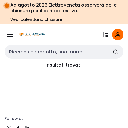
Vai alla
Vai
Ad agosto 2026 Elettroveneta osserverà delle
navigazione
alla
chiusure per il periodo estivo.
pagina
Vedi calendario chiusure
Cerca input
risultati trovati
Follow us