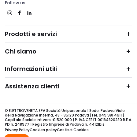
Follow us
Prodotti e servizi
Chi siamo
Informazioni utili
Assistenza clienti
© ELETTROVENETA SPA Società Unipersonale | Sede: Padova Viale
della Navigazione Interna, 48 - 35129 Padova |Tel. 049 981 4611 |
Capitale Sociale int.vers. € 520.000 | P. IVA CEE IT 00184820280 R.E.A.
PD n. 248977 | Registro Imprese di Padova n. 44121bis
Privacy Policy
Cookies policy
Gestisci Cookies