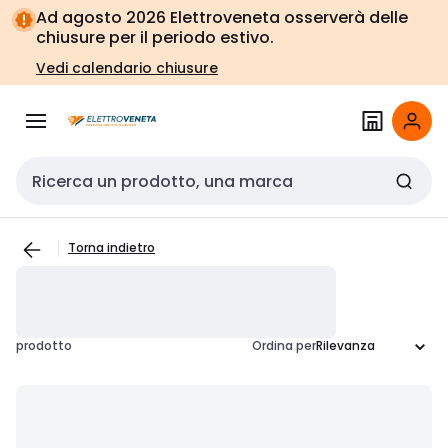
Vai alla
Vai
Ad agosto 2026 Elettroveneta osserverà delle
navigazione
alla
chiusure per il periodo estivo.
pagina
Vedi calendario chiusure
Cerca input
Torna indietro
prodotto
Ordina per