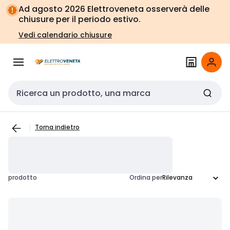
Vai alla
Vai
Ad agosto 2026 Elettroveneta osserverà delle
navigazione
alla
chiusure per il periodo estivo.
pagina
Vedi calendario chiusure
Cerca input
Torna indietro
prodotto
Ordina per