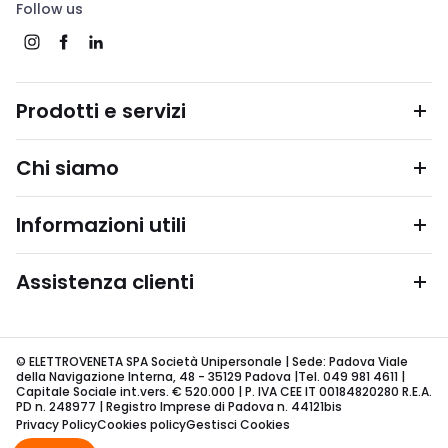
Follow us
Prodotti e servizi
Chi siamo
Informazioni utili
Assistenza clienti
© ELETTROVENETA SPA Società Unipersonale | Sede: Padova Viale
della Navigazione Interna, 48 - 35129 Padova |Tel. 049 981 4611 |
Capitale Sociale int.vers. € 520.000 | P. IVA CEE IT 00184820280 R.E.A.
PD n. 248977 | Registro Imprese di Padova n. 44121bis
Privacy Policy
Cookies policy
Gestisci Cookies