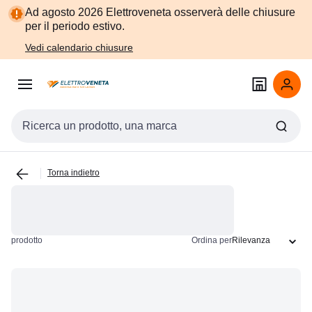
Vai alla
Vai
Ad agosto 2026 Elettroveneta osserverà delle chiusure
navigazione
alla
per il periodo estivo.
pagina
Vedi calendario chiusure
Cerca input
Torna indietro
prodotto
Ordina per