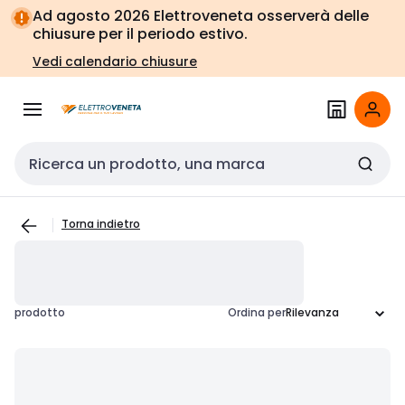
Vai alla
Vai
Ad agosto 2026 Elettroveneta osserverà delle
navigazione
alla
chiusure per il periodo estivo.
pagina
Vedi calendario chiusure
Cerca input
Torna indietro
prodotto
Ordina per