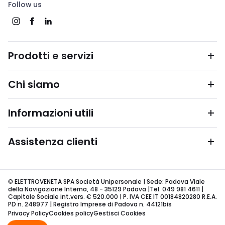
Follow us
Prodotti e servizi
Chi siamo
Informazioni utili
Assistenza clienti
© ELETTROVENETA SPA Società Unipersonale | Sede: Padova Viale
della Navigazione Interna, 48 - 35129 Padova |Tel. 049 981 4611 |
Capitale Sociale int.vers. € 520.000 | P. IVA CEE IT 00184820280 R.E.A.
PD n. 248977 | Registro Imprese di Padova n. 44121bis
Privacy Policy
Cookies policy
Gestisci Cookies