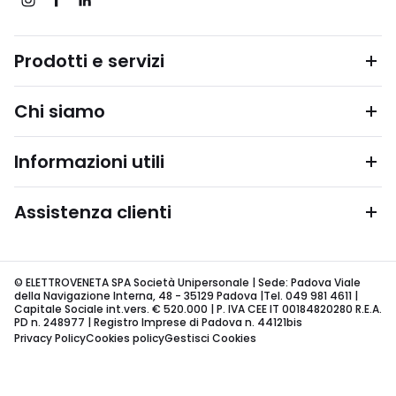
Prodotti e servizi
Chi siamo
Informazioni utili
Assistenza clienti
© ELETTROVENETA SPA Società Unipersonale | Sede: Padova Viale
della Navigazione Interna, 48 - 35129 Padova |Tel. 049 981 4611 |
Capitale Sociale int.vers. € 520.000 | P. IVA CEE IT 00184820280 R.E.A.
PD n. 248977 | Registro Imprese di Padova n. 44121bis
Privacy Policy
Cookies policy
Gestisci Cookies