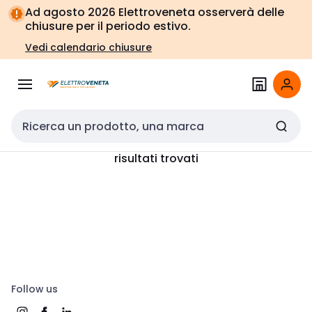
Vai alla
Vai
Ad agosto 2026 Elettroveneta osserverà delle
navigazione
alla
chiusure per il periodo estivo.
pagina
Vedi calendario chiusure
Cerca input
risultati trovati
Follow us