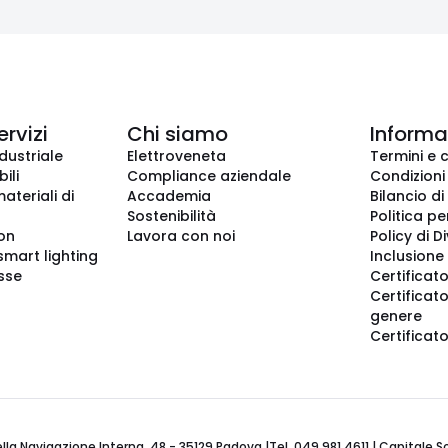
ervizi
Chi siamo
Informaz
dustriale
Elettroveneta
Termini e 
ili
Compliance aziendale
Condizioni
ateriali di
Accademia
Bilancio di
Sostenibilità
Politica pe
ion
Lavora con noi
Policy di D
smart lighting
Inclusione 
sse
Certificato
Certificato
genere
Certificat
 Navigazione Interna, 48 - 35129 Padova |Tel. 049 981 4611 | Capitale Soci