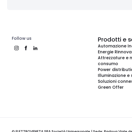
Follow us
Prodotti e s
Automazione In
Energie Rinnovab
Attrezzature e m
consumo
Power distribut
Illuminazione e 
Soluzioni conne
Green Offer
© ELETTROVENETA SPA Società Unipersonale | Sede: Padova Viale della