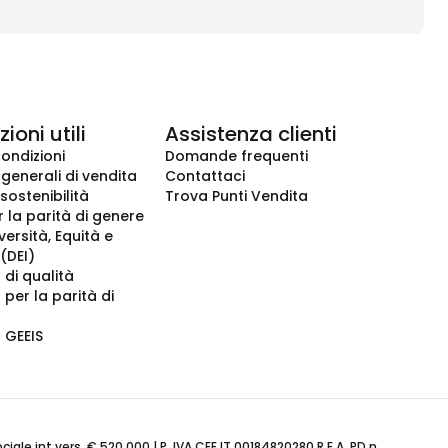
ioni utili
Assistenza clienti
condizioni
Domande frequenti
 generali di vendita
Contattaci
 sostenibilità
Trova Punti Vendita
r la parità di genere
iversità, Equità e
(DEI)
 di qualità
 per la parità di
o GEEIS
ale int.vers. € 520.000 | P. IVA CEE IT 00184820280 R.E.A. PD n.