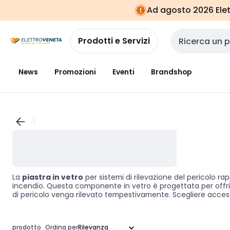
Vai alla
Vai
Ad agosto 2026 Elett
navigazione
alla
pagina
Prodotti e Servizi
Cerca input
News
Promozioni
Eventi
Brandshop
La
piastra in vetro
per sistemi di rilevazione del pericolo ra
incendio. Questa componente in vetro è progettata per offrir
di pericolo venga rilevato tempestivamente. Scegliere accesso
sistema di rilevazione.
prodotto
Ordina per