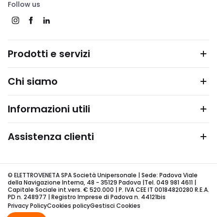
Follow us
Prodotti e servizi
Chi siamo
Informazioni utili
Assistenza clienti
© ELETTROVENETA SPA Società Unipersonale | Sede: Padova Viale
della Navigazione Interna, 48 - 35129 Padova |Tel. 049 981 4611 |
Capitale Sociale int.vers. € 520.000 | P. IVA CEE IT 00184820280 R.E.A.
PD n. 248977 | Registro Imprese di Padova n. 44121bis
Privacy Policy
Cookies policy
Gestisci Cookies