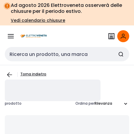
Vai alla
Vai
Ad agosto 2026 Elettroveneta osserverà delle
navigazione
alla
chiusure per il periodo estivo.
pagina
Vedi calendario chiusure
Cerca input
Torna indietro
prodotto
Ordina per