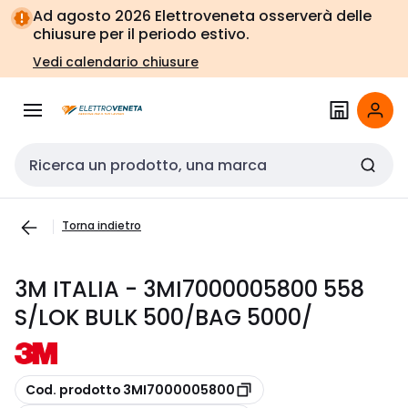
Vai alla
Vai
Ad agosto 2026 Elettroveneta osserverà delle
navigazione
alla
chiusure per il periodo estivo.
pagina
Vedi calendario chiusure
Cerca input
Torna indietro
3M ITALIA - 3MI7000005800 558
S/LOK BULK 500/BAG 5000/
copia
Cod. prodotto 3MI7000005800