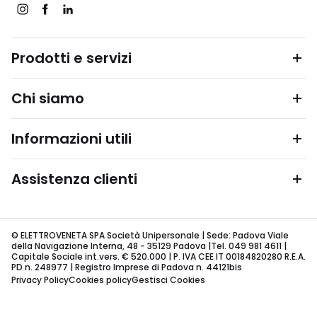
Prodotti e servizi
Chi siamo
Informazioni utili
Assistenza clienti
© ELETTROVENETA SPA Società Unipersonale | Sede: Padova Viale
della Navigazione Interna, 48 - 35129 Padova |Tel. 049 981 4611 |
Capitale Sociale int.vers. € 520.000 | P. IVA CEE IT 00184820280 R.E.A.
PD n. 248977 | Registro Imprese di Padova n. 44121bis
Privacy Policy
Cookies policy
Gestisci Cookies