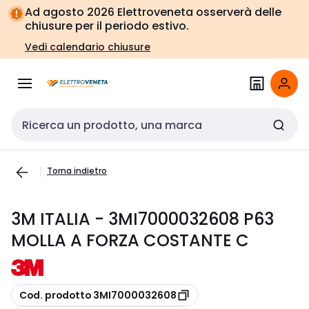
Vai alla
Vai
Ad agosto 2026 Elettroveneta osserverà delle
navigazione
alla
chiusure per il periodo estivo.
pagina
Vedi calendario chiusure
Cerca input
Torna indietro
3M ITALIA - 3MI7000032608 P63
MOLLA A FORZA COSTANTE C
copia
Cod. prodotto 3MI7000032608