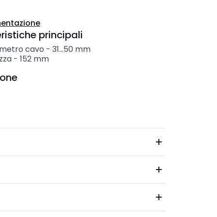
entazione
istiche principali
ametro cavo
-
31...50
mm
zza
-
152
mm
ione