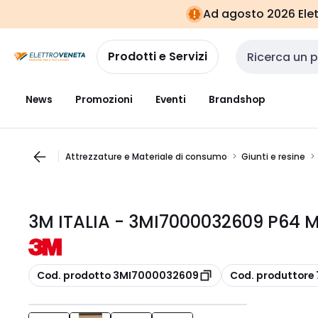
Vai alla
Vai
Ad agosto 2026 Elett
navigazione
alla
pagina
Prodotti e Servizi
Cerca input
News
Promozioni
Eventi
Brandshop
Attrezzature e Materiale di consumo
Giunti e resine
3M ITALIA - 3MI7000032609 P64 
copia
copia
Cod. prodotto 3MI7000032609
Cod. produttor