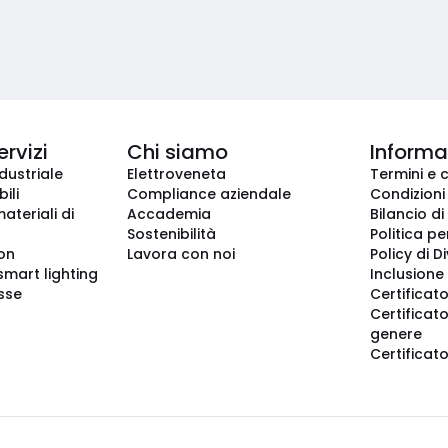
ervizi
Chi siamo
Informaz
dustriale
Elettroveneta
Termini e 
ili
Compliance aziendale
Condizioni
ateriali di
Accademia
Bilancio di
Sostenibilità
Politica pe
ion
Lavora con noi
Policy di D
smart lighting
Inclusione 
sse
Certificato
Certificato
genere
Certificat