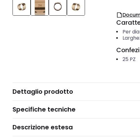
Docum
Caratter
Per di
Larghe
Confez
25
PZ
Dettaglio prodotto
Specifiche tecniche
Descrizione estesa