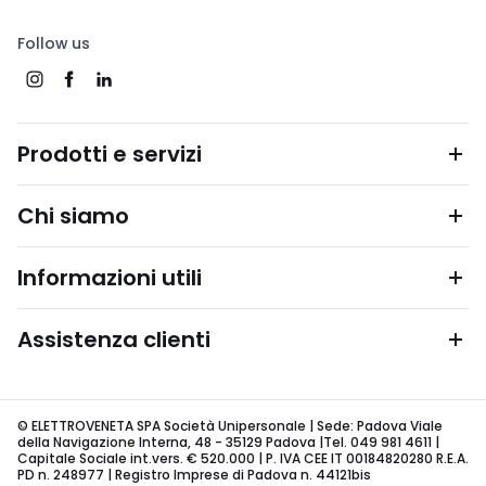
Follow us
Prodotti e servizi
Chi siamo
Informazioni utili
Assistenza clienti
© ELETTROVENETA SPA Società Unipersonale | Sede: Padova Viale
della Navigazione Interna, 48 - 35129 Padova |Tel. 049 981 4611 |
Capitale Sociale int.vers. € 520.000 | P. IVA CEE IT 00184820280 R.E.A.
PD n. 248977 | Registro Imprese di Padova n. 44121bis