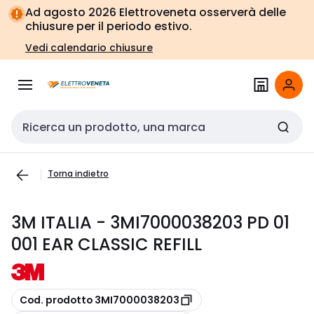
Vai alla
Vai
Ad agosto 2026 Elettroveneta osserverà delle
navigazione
alla
chiusure per il periodo estivo.
pagina
Vedi calendario chiusure
Cerca input
Torna indietro
3M ITALIA - 3MI7000038203 PD 01
001 EAR CLASSIC REFILL
copia
Cod. prodotto 3MI7000038203