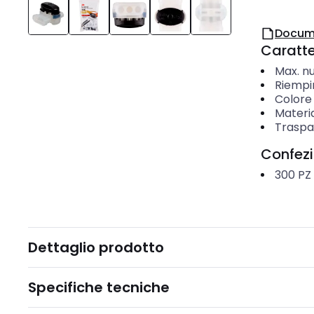
Docum
Caratter
Max. nu
Riempi
Colore 
Materia
Traspa
Confez
300
PZ
Dettaglio prodotto
Specifiche tecniche