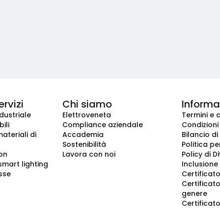
ervizi
Chi siamo
Informaz
dustriale
Elettroveneta
Termini e 
ili
Compliance aziendale
Condizioni
ateriali di
Accademia
Bilancio di
Sostenibilità
Politica pe
ion
Lavora con noi
Policy di D
smart lighting
Inclusione 
sse
Certificato
Certificato
genere
Certificat