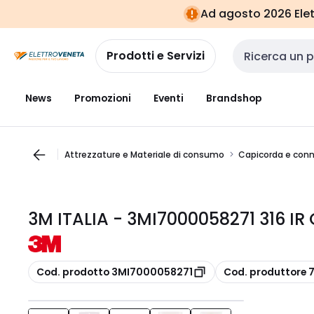
Vai alla
Vai
Ad agosto 2026 Elett
navigazione
alla
pagina
Prodotti e Servizi
Cerca input
News
Promozioni
Eventi
Brandshop
Attrezzature e Materiale di consumo
Capicorda e conn
3M ITALIA - 3MI7000058271 316 IR
copia
copia
Cod. prodotto 3MI7000058271
Cod. produttore