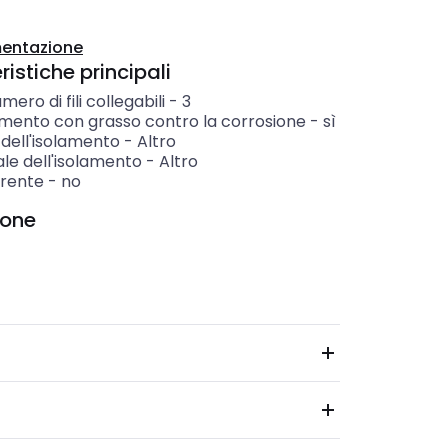
entazione
istiche principali
mero di fili collegabili
-
3
mento con grasso contro la corrosione
-
sì
dell'isolamento
-
Altro
le dell'isolamento
-
Altro
rente
-
no
ione