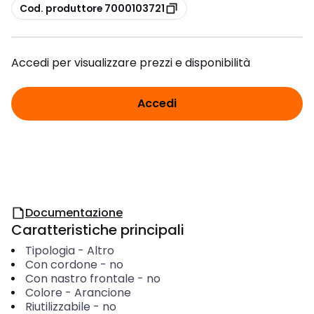
copia
Cod. produttore 7000103721
Accedi per visualizzare prezzi e disponibilità
Accedi
Documentazione
Caratteristiche principali
Tipologia
-
Altro
Con cordone
-
no
Con nastro frontale
-
no
Colore
-
Arancione
Riutilizzabile
-
no