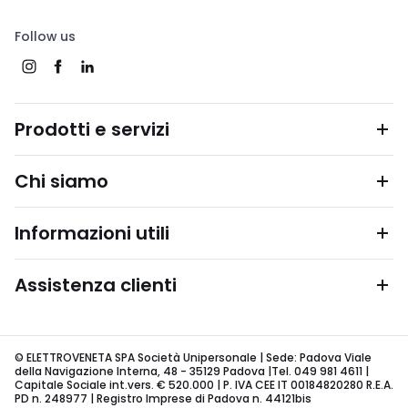
Follow us
Prodotti e servizi
Chi siamo
Informazioni utili
Assistenza clienti
© ELETTROVENETA SPA Società Unipersonale | Sede: Padova Viale
della Navigazione Interna, 48 - 35129 Padova |Tel. 049 981 4611 |
Capitale Sociale int.vers. € 520.000 | P. IVA CEE IT 00184820280 R.E.A.
PD n. 248977 | Registro Imprese di Padova n. 44121bis