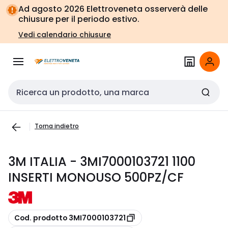
Vai alla
Vai
Ad agosto 2026 Elettroveneta osserverà delle
navigazione
alla
chiusure per il periodo estivo.
pagina
Vedi calendario chiusure
Cerca input
Torna indietro
3M ITALIA - 3MI7000103721 1100
INSERTI MONOUSO 500PZ/CF
copia
Cod. prodotto 3MI7000103721