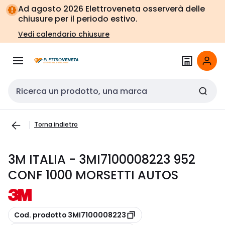
Vai alla
Vai
Ad agosto 2026 Elettroveneta osserverà delle
navigazione
alla
chiusure per il periodo estivo.
pagina
Vedi calendario chiusure
Cerca input
Torna indietro
3M ITALIA - 3MI7100008223 952
CONF 1000 MORSETTI AUTOS
copia
Cod. prodotto 3MI7100008223