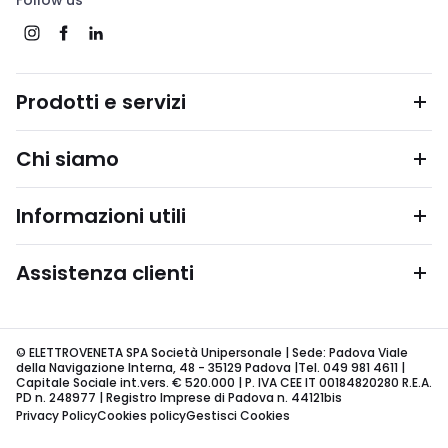
Follow us
Prodotti e servizi
Chi siamo
Informazioni utili
Assistenza clienti
© ELETTROVENETA SPA Società Unipersonale | Sede: Padova Viale
della Navigazione Interna, 48 - 35129 Padova |Tel. 049 981 4611 |
Capitale Sociale int.vers. € 520.000 | P. IVA CEE IT 00184820280 R.E.A.
PD n. 248977 | Registro Imprese di Padova n. 44121bis
Privacy Policy
Cookies policy
Gestisci Cookies