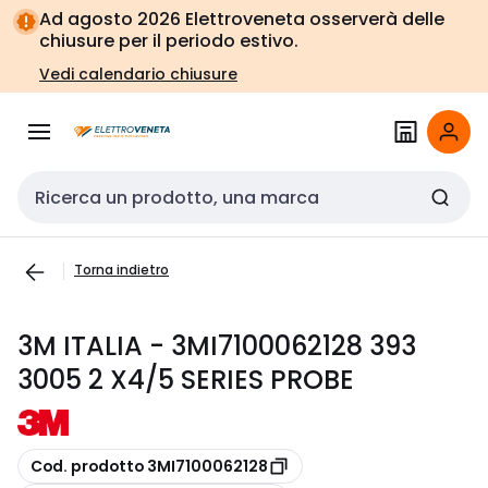
Vai alla
Vai
Ad agosto 2026 Elettroveneta osserverà delle
navigazione
alla
chiusure per il periodo estivo.
pagina
Vedi calendario chiusure
Cerca input
Torna indietro
3M ITALIA - 3MI7100062128 393
3005 2 X4/5 SERIES PROBE
copia
Cod. prodotto 3MI7100062128