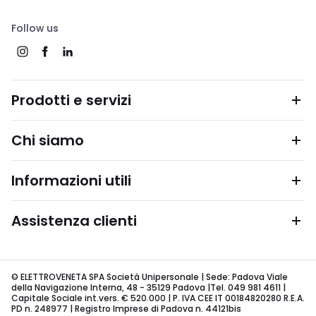
Follow us
Prodotti e servizi
Chi siamo
Informazioni utili
Assistenza clienti
© ELETTROVENETA SPA Società Unipersonale | Sede: Padova Viale
della Navigazione Interna, 48 - 35129 Padova |Tel. 049 981 4611 |
Capitale Sociale int.vers. € 520.000 | P. IVA CEE IT 00184820280 R.E.A.
PD n. 248977 | Registro Imprese di Padova n. 44121bis