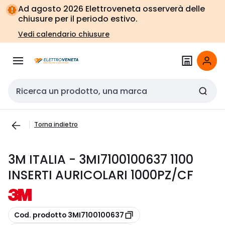
Vai alla
Vai
Ad agosto 2026 Elettroveneta osserverà delle
navigazione
alla
chiusure per il periodo estivo.
pagina
Vedi calendario chiusure
Cerca input
Torna indietro
3M ITALIA - 3MI7100100637 1100
INSERTI AURICOLARI 1000PZ/CF
copia
Cod. prodotto 3MI7100100637