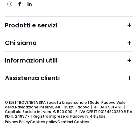
Prodotti e servizi
Chi siamo
Informazioni utili
Assistenza clienti
© ELETTROVENETA SPA Società Unipersonale | Sede: Padova Viale
della Navigazione Interna, 48 - 35129 Padova |Tel. 049 981 4611 |
Capitale Sociale int.vers. € 520.000 | P. IVA CEE IT 00184820280 R.E.A.
PD n. 248977 | Registro Imprese di Padova n. 44121bis
Privacy Policy
Cookies policy
Gestisci Cookies