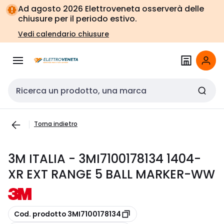
Vai alla
Vai
Ad agosto 2026 Elettroveneta osserverà delle
navigazione
alla
chiusure per il periodo estivo.
pagina
Vedi calendario chiusure
Cerca input
Torna indietro
3M ITALIA - 3MI7100178134 1404-
XR EXT RANGE 5 BALL MARKER-WW
copia
Cod. prodotto 3MI7100178134