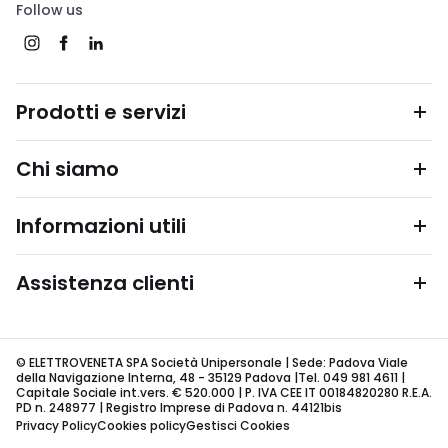
Follow us
Prodotti e servizi
Chi siamo
Informazioni utili
Assistenza clienti
© ELETTROVENETA SPA Società Unipersonale | Sede: Padova Viale
della Navigazione Interna, 48 - 35129 Padova |Tel. 049 981 4611 |
Capitale Sociale int.vers. € 520.000 | P. IVA CEE IT 00184820280 R.E.A.
PD n. 248977 | Registro Imprese di Padova n. 44121bis
Privacy Policy
Cookies policy
Gestisci Cookies