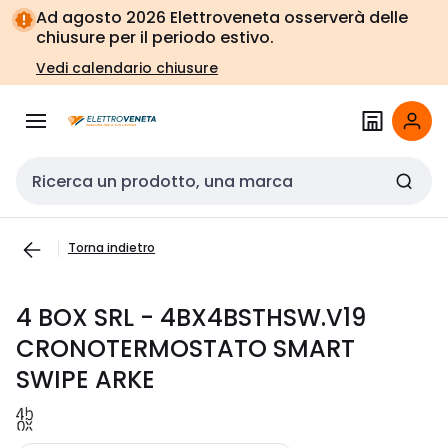
Vai alla
Vai
Ad agosto 2026 Elettroveneta osserverà delle
navigazione
alla
chiusure per il periodo estivo.
pagina
Vedi calendario chiusure
Cerca input
Torna indietro
4 BOX SRL - 4BX4BSTHSW.V19
CRONOTERMOSTATO SMART
SWIPE ARKE