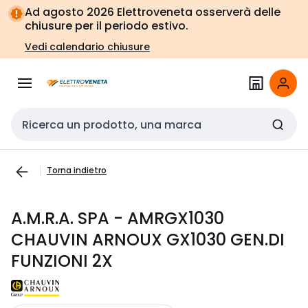
Vai alla
Vai
Ad agosto 2026 Elettroveneta osserverà delle
navigazione
alla
chiusure per il periodo estivo.
pagina
Vedi calendario chiusure
Cerca input
Torna indietro
A.M.R.A. SPA - AMRGX1030
CHAUVIN ARNOUX GX1030 GEN.DI
FUNZIONI 2X