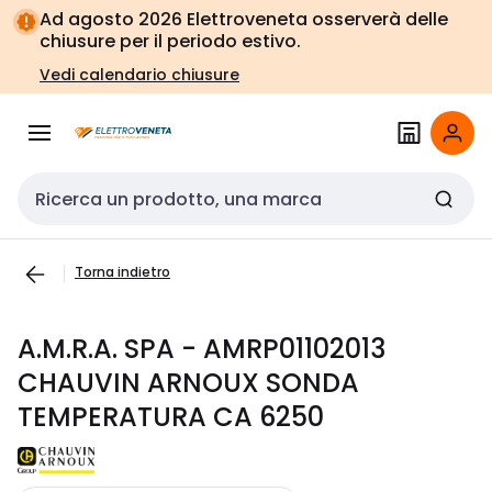
Vai alla
Vai
Ad agosto 2026 Elettroveneta osserverà delle
navigazione
alla
chiusure per il periodo estivo.
pagina
Vedi calendario chiusure
Cerca input
Torna indietro
A.M.R.A. SPA - AMRP01102013
CHAUVIN ARNOUX SONDA
TEMPERATURA CA 6250