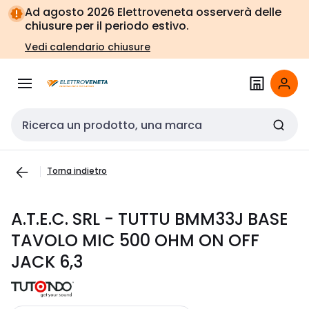
Vai alla
Vai
Ad agosto 2026 Elettroveneta osserverà delle
navigazione
alla
chiusure per il periodo estivo.
pagina
Vedi calendario chiusure
Cerca input
Torna indietro
A.T.E.C. SRL - TUTTU BMM33J BASE
TAVOLO MIC 500 OHM ON OFF
JACK 6,3