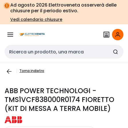
Vai alla
Vai
Ad agosto 2026 Elettroveneta osserverà delle
navigazione
alla
chiusure per il periodo estivo.
pagina
Vedi calendario chiusure
Cerca input
Torna indietro
ABB POWER TECHNOLOGI -
TMS1VCF838000R0174 FIORETTO
(KIT DI MESSA A TERRA MOBILE)