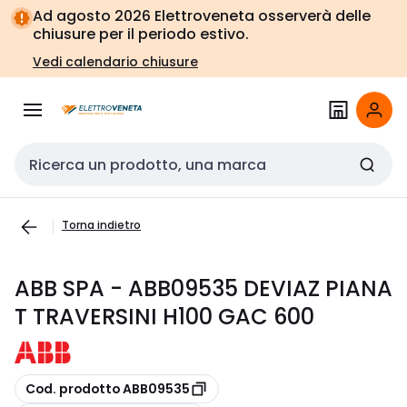
Vai alla
Vai
Ad agosto 2026 Elettroveneta osserverà delle
navigazione
alla
chiusure per il periodo estivo.
pagina
Vedi calendario chiusure
Cerca input
Torna indietro
ABB SPA - ABB09535 DEVIAZ PIANA
T TRAVERSINI H100 GAC 600
copia
Cod. prodotto ABB09535