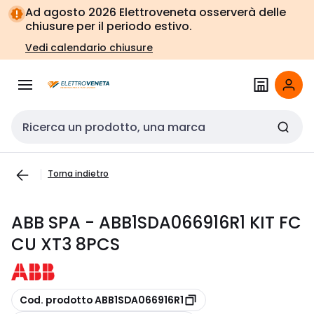
Vai alla
Vai
Ad agosto 2026 Elettroveneta osserverà delle
navigazione
alla
chiusure per il periodo estivo.
pagina
Vedi calendario chiusure
Cerca input
Torna indietro
ABB SPA - ABB1SDA066916R1 KIT FC
CU XT3 8PCS
copia
Cod. prodotto ABB1SDA066916R1