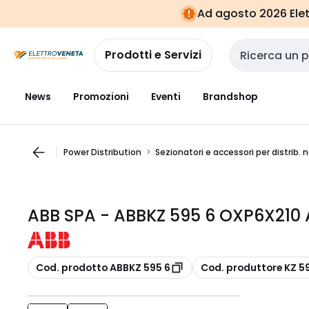
Vai alla
Vai
Ad agosto 2026 Elett
navigazione
alla
pagina
Prodotti e Servizi
Cerca input
News
Promozioni
Eventi
Brandshop
Power Distribution
Sezionatori e accessori per distrib.
ABB SPA - ABBKZ 595 6 OXP6X210
copia
copia
Cod. prodotto ABBKZ 595 6
Cod. produttore KZ 5