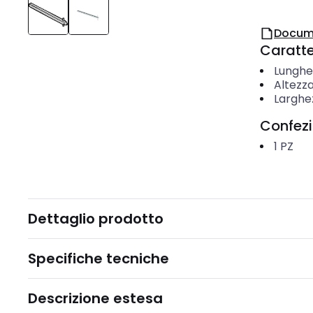
Docum
Caratter
Lunghe
Altezza
Larghe
Confez
1
PZ
Dettaglio prodotto
Specifiche tecniche
Descrizione estesa