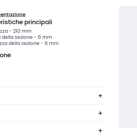
entazione
istiche principali
zza
-
210
mm
 della sezione
-
6
mm
zza della sezione
-
6
mm
ione