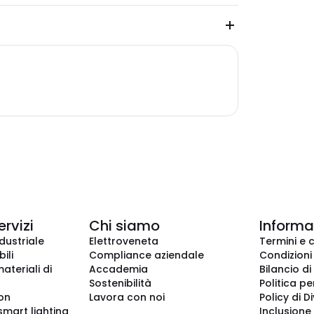
ervizi
Chi siamo
Informaz
dustriale
Elettroveneta
Termini e 
ili
Compliance aziendale
Condizioni
ateriali di
Accademia
Bilancio di
Sostenibilità
Politica pe
ion
Lavora con noi
Policy di D
smart lighting
Inclusione 