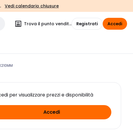
.
Vedi calendario chiusure
Trova il punto vendita
Registrati
Accedi
6X210MM
edi per visualizzare prezzi e disponibilità
Accedi