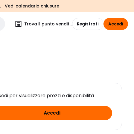
.
Vedi calendario chiusure
Trova il punto vendita
Registrati
Accedi
edi per visualizzare prezzi e disponibilità
Accedi