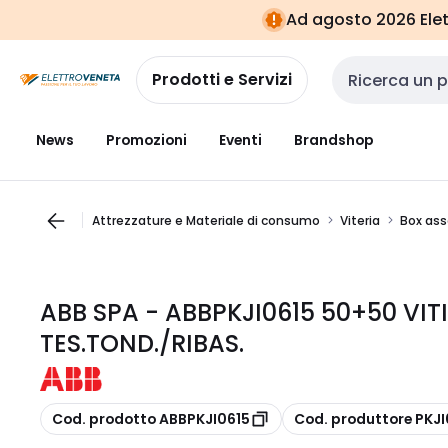
Vai alla
Vai
Ad agosto 2026 Elett
navigazione
alla
pagina
Prodotti e Servizi
Cerca input
News
Promozioni
Eventi
Brandshop
Attrezzature e Materiale di consumo
Viteria
Box ass
ABB SPA - ABBPKJI0615 50+50 VIT
TES.TOND./RIBAS.
copia
copia
Cod. prodotto ABBPKJI0615
Cod. produttore PKJI