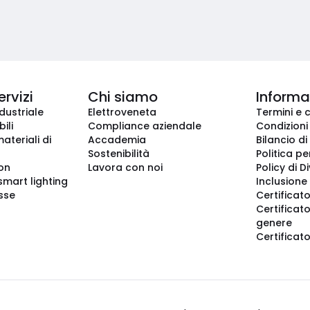
ervizi
Chi siamo
Informaz
dustriale
Elettroveneta
Termini e 
ili
Compliance aziendale
Condizioni
ateriali di
Accademia
Bilancio di
Sostenibilità
Politica pe
ion
Lavora con noi
Policy di D
smart lighting
Inclusione 
sse
Certificato
Certificato
genere
Certificat