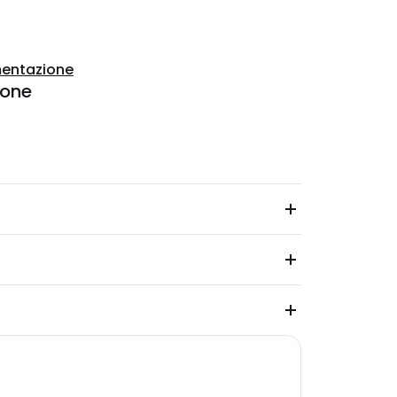
entazione
ione