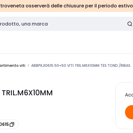
roveneta osserverà delle chiusure per il periodo estivo
ortimento viti
ABBPKJI0615 50+50 VITI TRIL.M6X10MM TES.TOND./RIBAS.
I TRIL.M6X10MM
Acc
0615