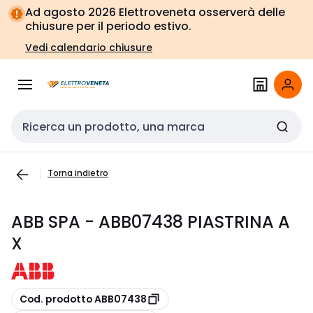
Vai alla
Vai
Ad agosto 2026 Elettroveneta osserverà delle
navigazione
alla
chiusure per il periodo estivo.
pagina
Vedi calendario chiusure
Cerca input
Torna indietro
ABB SPA - ABB07438 PIASTRINA A
X
copia
Cod. prodotto ABB07438