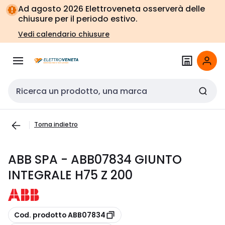
Vai alla
Vai
Ad agosto 2026 Elettroveneta osserverà delle
navigazione
alla
chiusure per il periodo estivo.
pagina
Vedi calendario chiusure
Cerca input
Torna indietro
ABB SPA - ABB07834 GIUNTO
INTEGRALE H75 Z 200
copia
Cod. prodotto ABB07834