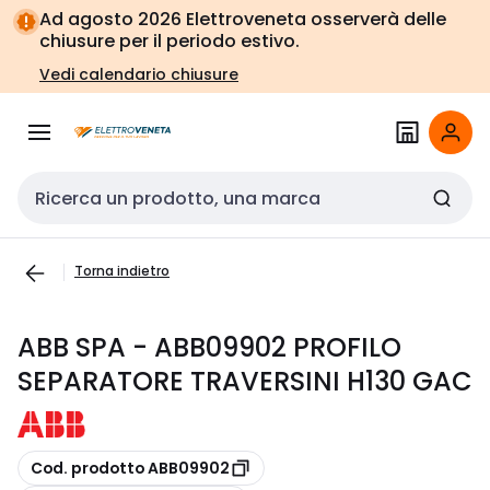
Vai alla
Vai
Ad agosto 2026 Elettroveneta osserverà delle
navigazione
alla
chiusure per il periodo estivo.
pagina
Vedi calendario chiusure
Cerca input
Torna indietro
ABB SPA - ABB09902 PROFILO
SEPARATORE TRAVERSINI H130 GAC
copia
Cod. prodotto ABB09902