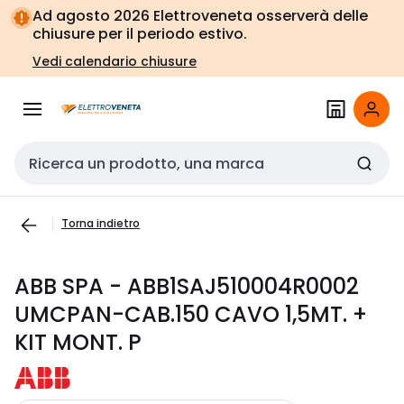
Vai alla
Vai
Ad agosto 2026 Elettroveneta osserverà delle
navigazione
alla
chiusure per il periodo estivo.
pagina
Vedi calendario chiusure
Cerca input
Torna indietro
ABB SPA - ABB1SAJ510004R0002
UMCPAN-CAB.150 CAVO 1,5MT. +
KIT MONT. P