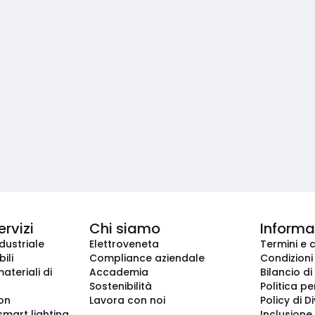
ervizi
Chi siamo
Informaz
dustriale
Elettroveneta
Termini e 
ili
Compliance aziendale
Condizioni
ateriali di
Accademia
Bilancio di
Sostenibilità
Politica pe
ion
Lavora con noi
Policy di D
smart lighting
Inclusione 