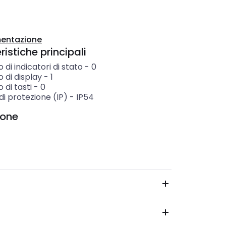
entazione
istiche principali
di indicatori di stato
-
0
 di display
-
1
di tasti
-
0
i protezione (IP)
-
IP54
ione