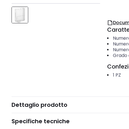
Docum
Caratter
Numero 
Numero
Numero 
Grado d
Confez
1
PZ
Dettaglio prodotto
Specifiche tecniche