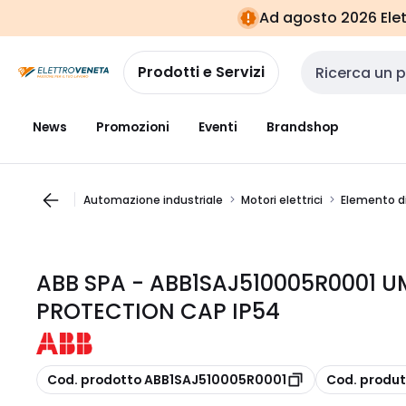
Vai alla
Vai
Ad agosto 2026 Elett
navigazione
alla
pagina
Prodotti e Servizi
Cerca input
News
Promozioni
Eventi
Brandshop
Automazione industriale
Motori elettrici
Elemento di
ABB SPA - ABB1SAJ510005R0001 
PROTECTION CAP IP54
copia
copia
Cod. prodotto ABB1SAJ510005R0001
Cod. produ