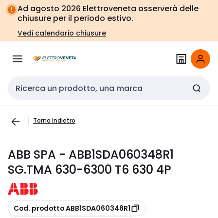
Vai alla
Vai
Ad agosto 2026 Elettroveneta osserverà delle
navigazione
alla
chiusure per il periodo estivo.
pagina
Vedi calendario chiusure
Cerca input
Torna indietro
ABB SPA - ABB1SDA060348R1
SG.TMA 630-6300 T6 630 4P
copia
Cod. prodotto ABB1SDA060348R1