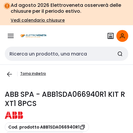
Vai alla
Vai
Ad agosto 2026 Elettroveneta osserverà delle
navigazione
alla
chiusure per il periodo estivo.
pagina
Vedi calendario chiusure
Cerca input
Torna indietro
ABB SPA - ABB1SDA066940R1 KIT R
XT1 8PCS
copia
Cod. prodotto ABB1SDA066940R1