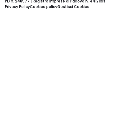
PD n. 248977 | Registro Imprese di Padova n. 44121bis
Privacy Policy
Cookies policy
Gestisci Cookies