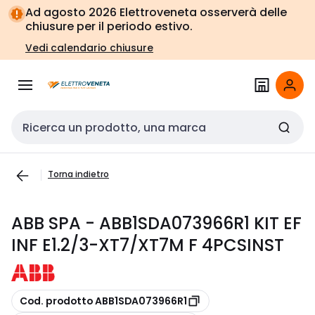
Vai alla
Vai
Ad agosto 2026 Elettroveneta osserverà delle
navigazione
alla
chiusure per il periodo estivo.
pagina
Vedi calendario chiusure
Cerca input
Torna indietro
ABB SPA - ABB1SDA073966R1 KIT EF
INF E1.2/3-XT7/XT7M F 4PCSINST
copia
Cod. prodotto ABB1SDA073966R1