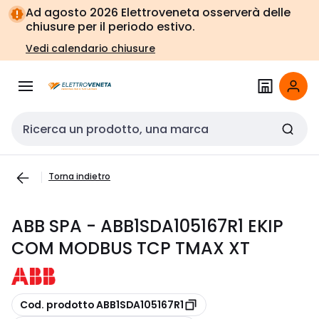
Vai alla
Vai
Ad agosto 2026 Elettroveneta osserverà delle
navigazione
alla
chiusure per il periodo estivo.
pagina
Vedi calendario chiusure
Cerca input
Torna indietro
ABB SPA - ABB1SDA105167R1 EKIP
COM MODBUS TCP TMAX XT
copia
Cod. prodotto ABB1SDA105167R1