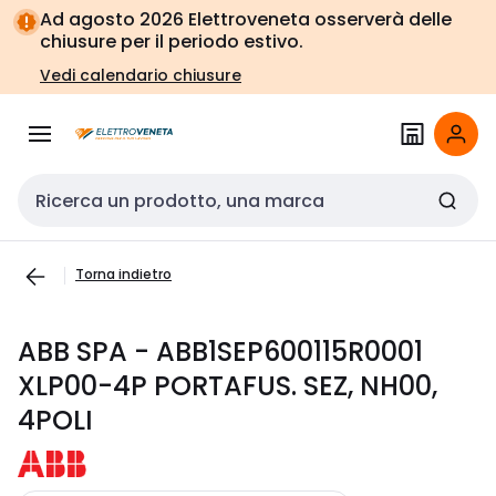
Vai alla
Vai
Ad agosto 2026 Elettroveneta osserverà delle
navigazione
alla
chiusure per il periodo estivo.
pagina
Vedi calendario chiusure
Cerca input
Torna indietro
ABB SPA - ABB1SEP600115R0001
XLP00-4P PORTAFUS. SEZ, NH00,
4POLI