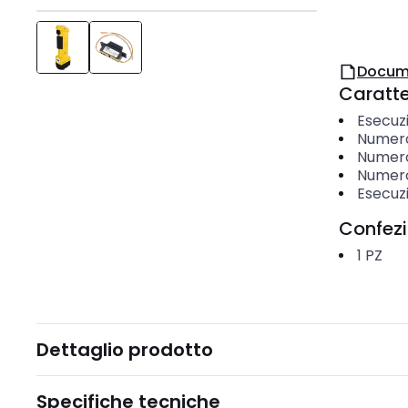
Docum
Caratter
Esecuz
Numero
Numero
Numero
Esecuz
Confez
1
PZ
Dettaglio prodotto
Specifiche tecniche