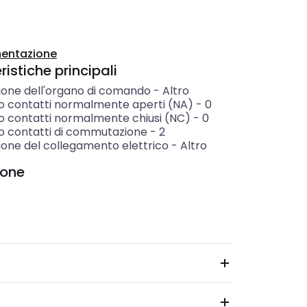
entazione
istiche principali
ione dell'organo di comando
-
Altro
 contatti normalmente aperti (NA)
-
0
 contatti normalmente chiusi (NC)
-
0
 contatti di commutazione
-
2
ione del collegamento elettrico
-
Altro
ione