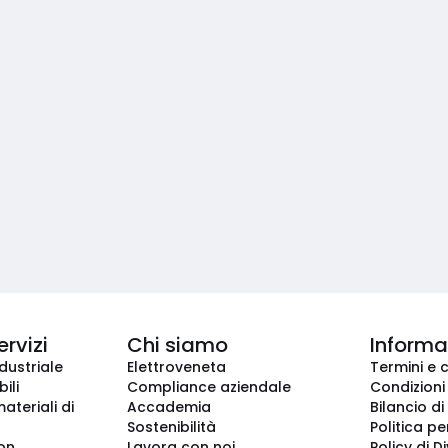
ervizi
Chi siamo
Informaz
dustriale
Elettroveneta
Termini e 
ili
Compliance aziendale
Condizioni
ateriali di
Accademia
Bilancio di
Sostenibilità
Politica pe
ion
Lavora con noi
Policy di D