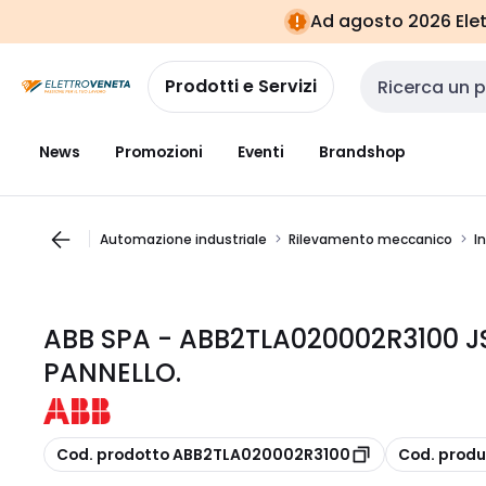
Vai alla
Vai
Ad agosto 2026 Elett
navigazione
alla
pagina
Prodotti e Servizi
Cerca input
News
Promozioni
Eventi
Brandshop
Automazione industriale
Rilevamento meccanico
I
ABB SPA - ABB2TLA020002R3100 J
PANNELLO.
copia
copia
Cod. prodotto ABB2TLA020002R3100
Cod. prod