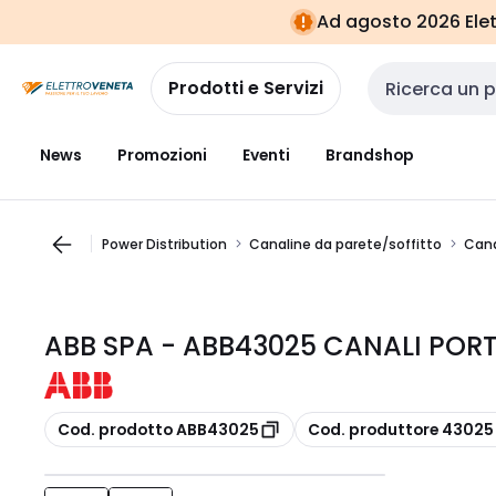
Vai alla
Vai
Ad agosto 2026 Elett
navigazione
alla
pagina
Prodotti e Servizi
Cerca input
News
Promozioni
Eventi
Brandshop
Power Distribution
Canaline da parete/soffitto
Cana
ABB SPA - ABB43025 CANALI POR
copia
copia
Cod. prodotto ABB43025
Cod. produttore 43025