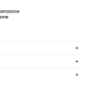
entazione
ione