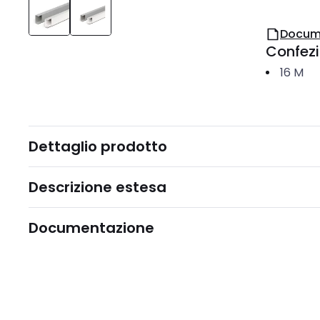
Docum
Confez
16
M
Dettaglio prodotto
Descrizione estesa
Documentazione