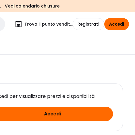
.
Vedi calendario chiusure
Trova il punto vendita
Registrati
Accedi
edi per visualizzare prezzi e disponibilità
Accedi