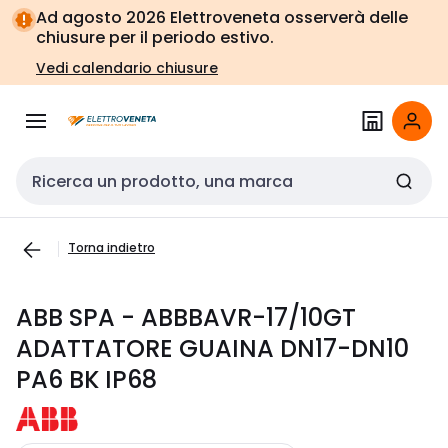
Vai alla
Vai
Ad agosto 2026 Elettroveneta osserverà delle
navigazione
alla
chiusure per il periodo estivo.
pagina
Vedi calendario chiusure
Cerca input
Torna indietro
ABB SPA - ABBBAVR-17/10GT
ADATTATORE GUAINA DN17-DN10
PA6 BK IP68